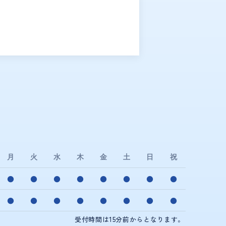
月
火
水
木
金
土
日
祝
●
●
●
●
●
●
●
●
●
●
●
●
●
●
●
●
受付時間は15分前からとなります。