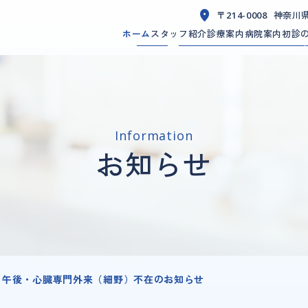
神奈川
〒214-0008
ホーム
スタッフ紹介
診療案内
病院案内
初診
Information
お知らせ
）午後・心臓専門外来（細野）不在のお知らせ