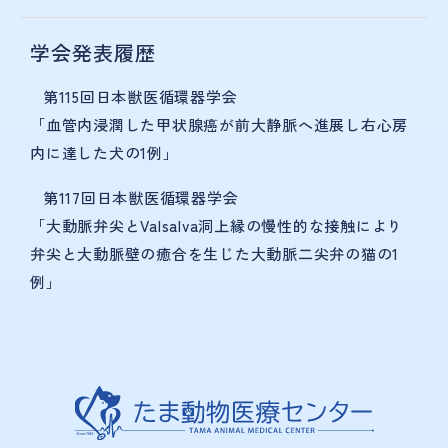
学会発表履歴
第115回日本獣医循環器学会
「血管内浸潤した甲状腺癌が前大静脈へ進展し右心房
内に達した犬の1例」
第117回日本獣医循環器学会
「大動脈弁尖とValsalva洞上縁の慢性的な接触により
弁尖と大動脈壁の癒合を生じた大動脈二尖弁の猫の1
例」